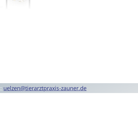
l:
uelzen@tierarztpraxis-zauner.de